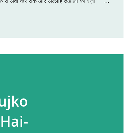
ीके से अदा कर सके और अल्लाह तआला की रज़ा
े सही और सुन्नत के मुताबिक़ तरीके को विस्तार से
ब "इस्लामी बहनों की नमाज़" के मुताबिक नमाज़ की 6
 नमाज़ शुरू ही नही...
ujko
Hai-