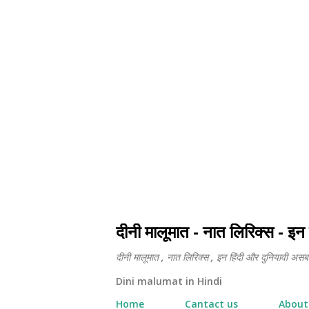
दीनी मालूमात - नात लिरिक्स - इन 
दीनी मालूमात , नात लिरिक्स , इन हिंदी और दुनियावी असबाब
Dini malumat in Hindi
Home
Cantact us
About