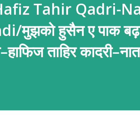
fiz Tahir Qadri-N
i/मुझको हुसैन ए पाक बढ़ा
–हाफिज ताहिर कादरी–नात